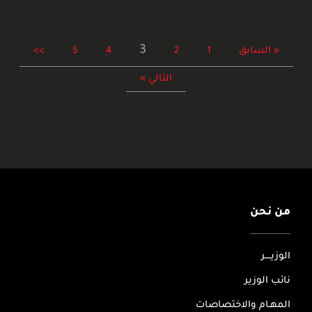
3
« السابق
1
2
4
5
>>
التالي »
من نحن
الوزيــــر
نائب الوزير
المهـام والاختصاصات